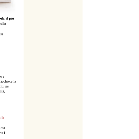
ile, il più
sulla
più
te e
ricchisce la
nti, ne
ità,
nte
iuma
ta i