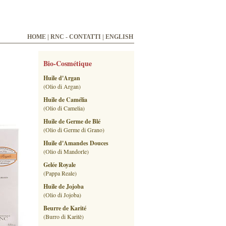
HOME
|
RNC - CONTATTI
|
ENGLISH
Bio-Cosmétique
Huile d'Argan
(Olio di Argan)
Huile de Camélia
(Olio di Camelia)
Huile de Germe de Blé
(Olio di Germe di Grano)
Huile d'Amandes Douces
(Olio di Mandorle)
Gelée Royale
(Pappa Reale)
Huile de Jojoba
(Olio di Jojoba)
Beurre de Karité
(Burro di Karitè)