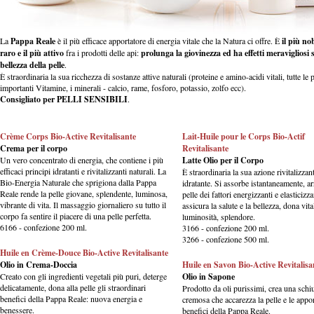
La
Pappa Reale
è il più efficace apportatore di energia vitale che la Natura ci offre. È
il più nob
raro e il più attivo
fra i prodotti delle api:
prolunga la giovinezza ed ha effetti meravigliosi 
bellezza della pelle
.
È straordinaria la sua ricchezza di sostanze attive naturali (proteine e amino-acidi vitali, tutte le 
importanti Vitamine, i minerali - calcio, rame, fosforo, potassio, zolfo ecc).
Consigliato per PELLI SENSIBILI
.
Crème Corps Bio-Active Revitalisante
Lait-Huile pour le Corps Bio-Actif
Crema per il corpo
Revitalisante
Un vero concentrato di energia, che contiene i più
Latte Olio per il Corpo
efficaci principi idratanti e rivitalizzanti naturali. La
È straordinaria la sua azione rivitalizzan
Bio-Energia Naturale che sprigiona dalla Pappa
idratante. Si assorbe istantaneamente, ar
Reale rende la pelle giovane, splendente, luminosa,
pelle dei fattori energizzanti e elasticizza
vibrante di vita. Il massaggio giornaliero su tutto il
assicura la salute e la bellezza, dona vital
corpo fa sentire il piacere di una pelle perfetta.
luminosità, splendore.
6166 - confezione 200 ml.
3166 - confezione 200 ml.
3266 - confezione 500 ml.
Huile en Crème-Douce Bio-Active Revitalisante
Olio in Crema-Doccia
Huile en Savon Bio-Active Revitalisa
Creato con gli ingredienti vegetali più puri, deterge
Olio in Sapone
delicatamente, dona alla pelle gli straordinari
Prodotto da oli purissimi, crea una sch
benefici della Pappa Reale: nuova energia e
cremosa che accarezza la pelle e le appor
benessere.
benefici della Pappa Reale.