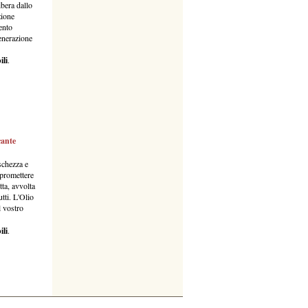
ibera dallo
zione
mento
generazione
ili
.
cante
schezza e
mpromettere
ta, avvolta
tti. L'Olio
l vostro
ili
.