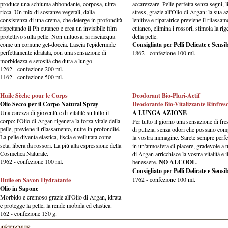
produce una schiuma abbondante, corposa, ultra-
accarezzare. Pelle perfetta senza segni, l
ricca. Un mix di sostanze vegetali, dalla
stress, grazie all'Olio di Argan: la sua a
consistenza di una crema, che deterge in profondità
lenitiva e riparatrice previene il rilassa
rispettando il Ph cutaneo e crea un invisibile film
cutaneo, elimina i rossori, stimola la ri
protettivo sulla pelle. Non untuosa, si risciacqua
della pelle.
come un comune gel-doccia. Lascia l'epidermide
Consigliata per Pelli Delicate e Sensib
perfettamente idratata, con una sensazione di
1862 - confezione 100 ml.
morbidezza e setosità che dura a lungo.
1262 - confezione 200 ml.
1162 - confezione 500 ml.
Huile Sèche pour le Corps
Deodorant Bio-Pluri-Actif
Olio Secco per il Corpo Natural Spray
Deodorante Bio-Vitalizzante Rinfres
Una carezza di gioventù e di vitalité su tutto il
A LUNGA AZIONE
corpo: l'Olio di Argan rigenera la forza vitale della
Per tutto il giorno una sensazione di fre
pelle, previene il rilassamento, nutre in profondité.
di pulizia, senza odori che possano co
La pelle diventa elastica, liscia e vellutata come
la vostra immagine. Sarete sempre perfet
seta, libera da rossori. La piú alta espressione della
in un'atmosfera di piacere, gradevole a tu
Cosmetica Naturale.
di Argan arricchisce la vostra vitalità e i
1962 - confezione 100 ml.
benessere.
NO ALCOOL
.
Consigliato per Pelli Delicate e Sensib
1762 - confezione 100 ml.
Huile en Savon Hydratante
Olio in Sapone
Morbido e cremoso grazie all'Olio di Argan, idrata
e protegge la pelle, la rende mobida ed elastica.
162 - confezione 150 g.