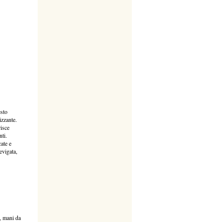
esto
izzante.
risce
nti.
cate e
evigata,
, mani da