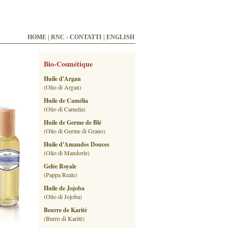
HOME
|
RNC - CONTATTI
|
ENGLISH
Bio-Cosmétique
Huile d'Argan
(Olio di Argan)
Huile de Camélia
(Olio di Camelia)
Huile de Germe de Blé
(Olio di Germe di Grano)
Huile d'Amandes Douces
(Olio di Mandorle)
Gelée Royale
(Pappa Reale)
Huile de Jojoba
(Olio di Jojoba)
Beurre de Karité
(Burro di Karitè)