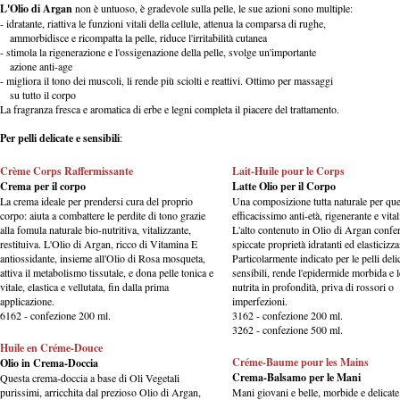
L'Olio di Argan
non è untuoso, è gradevole sulla pelle, le sue azioni sono multiple:
- idratante, riattiva le funzioni vitali della cellule, attenua la comparsa di rughe,
ammorbidisce e ricompatta la pelle, riduce l'irritabilità cutanea
- stimola la rigenerazione e l'ossigenazione della pelle, svolge un'importante
azione anti-age
- migliora il tono dei muscoli, li rende più sciolti e reattivi. Ottimo per massaggi
su tutto il corpo
La fragranza fresca e aromatica di erbe e legni completa il piacere del trattamento.
Per pelli delicate e sensibili
:
Crème Corps Raffermissante
Lait-Huile pour le Corps
Crema per il corpo
Latte Olio per il Corpo
La crema ideale per prendersi cura del proprio
Una composizione tutta naturale per qu
corpo: aiuta a combattere le perdite di tono grazie
efficacissimo anti-età, rigenerante e vital
alla fomula naturale bio-nutritiva, vitalizzante,
L'alto contenuto in Olio di Argan confe
restituiva. L'Olio di Argan, ricco di Vitamina E
spiccate proprietà idratanti ed elasticizza
antiossidante, insieme all'Olio di Rosa mosqueta,
Particolarmente indicato per le pelli deli
attiva il metabolismo tissutale, e dona pelle tonica e
sensibili, rende l'epidermide morbida e l
vitale, elastica e vellutata, fin dalla prima
nutrita in profondità, priva di rossori o
applicazione.
imperfezioni.
6162 - confezione 200 ml.
3162 - confezione 200 ml.
3262 - confezione 500 ml.
Huile en Créme-Douce
Créme-Baume pour les Mains
Olio in Crema-Doccia
Crema-Balsamo per le Mani
Questa crema-doccia a base di Oli Vegetali
purissimi, arricchita dal prezioso Olio di Argan,
Mani giovani e belle, morbide e delicate