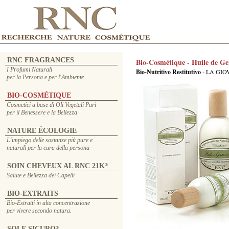
RNC FRAGRANCES
Bio-Cosmétique - Huile de Ge
I Profumi Naturali
Bio-Nutritivo Restitutivo
- LA GIO
per la Persona e per l'Ambiente
BIO-COSMÉTIQUE
Cosmetici a base di Oli Vegetali Puri
per il Benessere e la Bellezza
NATURE ÉCOLOGIE
L'impiego delle sostanze più pure e
naturali per la cura della persona
SOIN CHEVEUX AL RNC 21K
®
Salute e Bellezza dei Capelli
BIO-EXTRAITS
Bio-Estratti in alta concentrazione
per vivere secondo natura.
SOLE SICURO
®