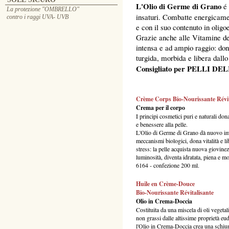
L'Olio di Germe di Grano
é 
La protezione "OMBRELLO"
insaturi. Combatte energicamen
contro i raggi UVA- UVB
e con il suo contenuto in oligo
Grazie anche alle Vitamine del
intensa e ad ampio raggio: don
turgida, morbida e libera dallo
Consigliato per PELLI DE
Crème Corps Bio-Nourissante Révit
Crema per il corpo
I principi cosmetici puri e naturali do
e benessere alla pelle.
L'Olio di Germe di Grano dà nuovo im
meccanismi biologici, dona vitalità e li
stress: la pelle acquista nuova giovinez
luminosità, diventa idratata, piena e m
6164 - confezione 200 ml.
Huile en Crème-Douce
Bio-Nourissante Révitalisante
Olio in Crema-Doccia
Costituita da una miscela di oli vegetali
non grassi dalle altissime proprietà eu
l'Olio in Crema-Doccia crea una schiu